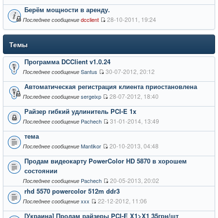
Берём мощности в аренду.
28-10-2011, 19:24
dcclient
Последнее сообщение
Темы
Программа DCClient v1.0.24
30-07-2012, 20:12
Santus
Последнее сообщение
Автоматическая регистрация клиента приостановлена
28-07-2012, 18:40
sergeixp
Последнее сообщение
Райзер гибкий удлинитель PCI-E 1x
31-01-2014, 13:49
Pachech
Последнее сообщение
тема
20-10-2013, 04:48
Mantikor
Последнее сообщение
Продам видеокарту PowerColor HD 5870 в хорошем
состоянии
20-05-2013, 20:02
Pachech
Последнее сообщение
rhd 5570 powercolor 512m ddr3
22-12-2012, 11:06
xxx
Последнее сообщение
[Украина] Продам райзеры PCI-E X1>X1 35грн/шт