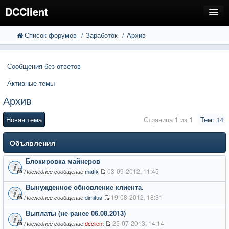
DCClient
Список форумов
Заработок
Архив
FAQ
Поиск
Расширенный поиск
Регистрация
Сообщения без ответов
Вход
Активные темы
Архив
Новая тема
Страница
1
из
1
Тем: 14
Объявления
Блокировка майнеров
03-09-2012, 11:45
mafik
Последнее сообщение
Вынужденное обновление клиента.
19-08-2012, 18:31
dimitua
Последнее сообщение
Выплаты (не ранее 06.08.2013)
25-07-2013, 14:14
dcclient
Последнее сообщение