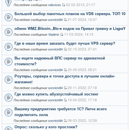
02-02-2013, 21:17
ndevices
Последнее сообщение
Большой выбор пакетных планов на VDS сервера. ТОП 10
21-07-2024, 15:07
sonnick84
Последнее сообщение
обмен WMZ.Bitcoin.,Btc-e кодов на Приват гривну и LiqpaY
11-03-2024, 14:15
Vladimir
Последнее сообщение
Где в наше время заказать будет лучше VPS сервер?
02-10-2023, 07:41
sonnick84
Последнее сообщение
Вы ищите надежный ВПС сервер по адекватной
стоимости?
20-09-2023, 08:21
sonnick84
Последнее сообщение
Роутеры, сервера и точки доступа в лучшем онлайн-
магазине!
29-11-2022, 07:18
sonnick84
Последнее сообщение
Где можно купить абузоустойчивый хостинг
19-04-2022, 17:18
sonnick84
Последнее сообщение
Вашему предприятию требуется 1С? Легче всего
подключить онла
08-03-2022, 12:39
sonnick84
Последнее сообщение
Опрос: сколько у кого простоев?