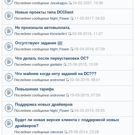
24-02-2021, 13:36
Jessikagylu
Последнее сообщение
Новые проекты типа DCClient
11-05-2017, 04:53
Night_Flower
Последнее сообщение
Не произошла автовыплата.
02-06-2016, 11:27
Konstantin1
Последнее сообщение
Отсутствуют задания ((((
08-03-2016, 07:39
Night_Flower
Последнее сообщение
Что делать после переустановки ОС?
25-08-2015, 10:09
gladiator
Последнее сообщение
Что майним когда нету заданий на DC???
22-04-2015, 08:01
andromed
Последнее сообщение
Повышение тарифа
15-03-2015, 07:59
andromed
Последнее сообщение
Поддержка новых драйверов
04-03-2015, 05:55
Night_Flower
Последнее сообщение
Будет ли новая версия клиента с поддержкой новых
драйверов?
29-08-2014, 23:28
ndevices
Последнее сообщение