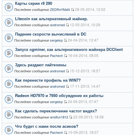
Карты серии r9 290
28-05-2014, 12:02
ZEDRoYMaN
Последнее сообщение
Litecoin как альтернативный майнер.
12-05-2014, 10:29
andromed
Последнее сообщение
Падение скорости вычислений в DC
24-04-2014, 13:47
sergeixp
Последнее сообщение
Запуск cgminer, как альтернативного майнера DCClient
16-04-2014, 08:05
Pachech
Последнее сообщение
Здесь раздают лайткоины
15-12-2013, 18:57
andromed
Последнее сообщение
Как перенести профиль на WIN7?
17-11-2013, 14:47
andromed
Последнее сообщение
Radeon HD7970 и 7950 обсуждение их работы
24-09-2013, 07:47
sergeixp
Последнее сообщение
Как сделать переключение частот видях?
22-09-2013, 18:38
amdfun1812
Последнее сообщение
Что будет с нами после асиков?
10-09-2013, 18:07
Pachech
Последнее сообщение