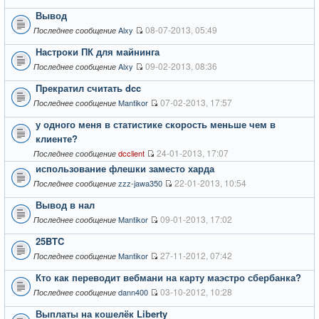
Вывод
08-07-2013, 05:49
Alxy
Последнее сообщение
Настроки ПК для майнинга
09-02-2013, 08:36
Alxy
Последнее сообщение
Прекратил считать dcc
07-02-2013, 17:57
Mantikor
Последнее сообщение
у одного меня в статистике скорость меньше чем в
клиенте?
24-01-2013, 17:07
dcclient
Последнее сообщение
использование флешки заместо харда
22-01-2013, 10:54
zzz-jawa350
Последнее сообщение
Вывод в нал
09-01-2013, 17:02
Mantikor
Последнее сообщение
25BTC
27-11-2012, 07:42
Mantikor
Последнее сообщение
Кто как переводит вебмани на карту маэстро сбербанка?
03-10-2012, 10:28
dann400
Последнее сообщение
Выплаты на кошелёк Liberty