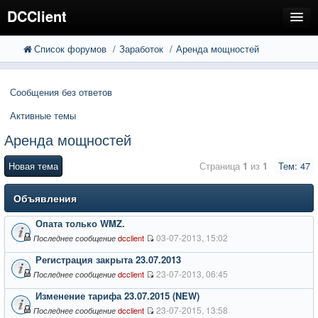
DCClient
Список форумов
Заработок
Аренда мощностей
FAQ
Поиск
Расширенный поиск
Регистрация
Сообщения без ответов
Вход
Активные темы
Аренда мощностей
Новая тема
Страница
1
из
1
Тем: 47
Объявления
Опата только WMZ.
03-07-2013, 15:02
dcclient
Последнее сообщение
Регистрация закрыта 23.07.2013
23-07-2013, 06:45
dcclient
Последнее сообщение
Изменение тарифа 23.07.2015 (NEW)
23-07-2015, 13:58
dcclient
Последнее сообщение